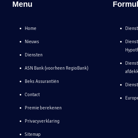
Menu
Formul
Home
Dienst
Nieuws
Diens
Hypot
Diensten
Dienst
ASN Bank (voorheen RegioBank)
afdek
Beks Assurantiën
Diens
Contact
Europe
Premie berekenen
Privacyverklaring
Sitemap