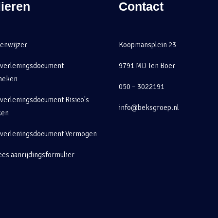
ieren
Contact
enwijzer
Koopmansplein 23
tverleningsdocument
9791 MD Ten Boer
heken
050 – 3022191
verleningsdocument Risico's
info@beksgroep.nl
ken
tverleningsdocument Vermogen
es aanrijdingsformulier