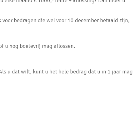
 u elke maand € 1000,- rente + aflossing? Dan moet u
k voor bedragen die wel voor 10 december betaald zijn,
 of u nog boetevrij mag aflossen.
ls u dat wilt, kunt u het hele bedrag dat u in 1 jaar mag