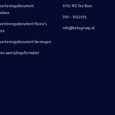
tverleningsdocument
9791 MD Ten Boer
heken
050 – 3022191
verleningsdocument Risico's
info@beksgroep.nl
ken
tverleningsdocument Vermogen
es aanrijdingsformulier