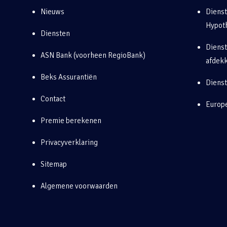
Nieuws
Diens
Hypot
Diensten
Dienst
ASN Bank (voorheen RegioBank)
afdek
Beks Assurantiën
Diens
Contact
Europe
Premie berekenen
Privacyverklaring
Sitemap
Algemene voorwaarden