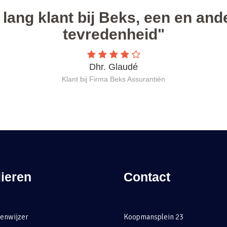
ieren
Contact
enwijzer
Koopmansplein 23