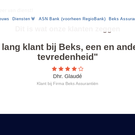
eer van dienst!
euws
Diensten
ASN Bank (voorheen RegioBank)
Beks Assura