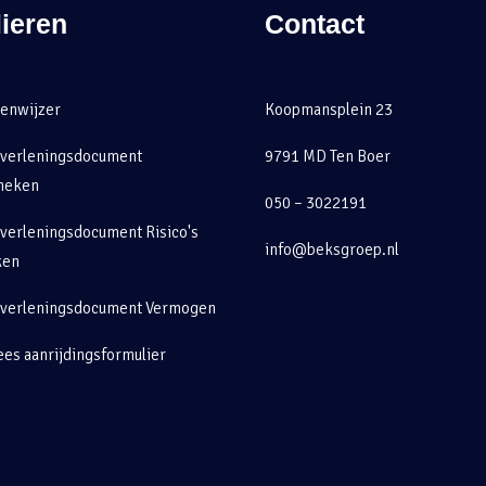
ieren
Contact
enwijzer
Koopmansplein 23
tverleningsdocument
9791 MD Ten Boer
heken
050 – 3022191
verleningsdocument Risico's
info@beksgroep.nl
ken
tverleningsdocument Vermogen
es aanrijdingsformulier