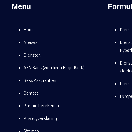
Menu
Formul
Home
Dienst
Nieuws
Diens
Hypot
Diensten
Dienst
ASN Bank (voorheen RegioBank)
afdek
Beks Assurantiën
Diens
Contact
Europe
Premie berekenen
Privacyverklaring
Sitemap