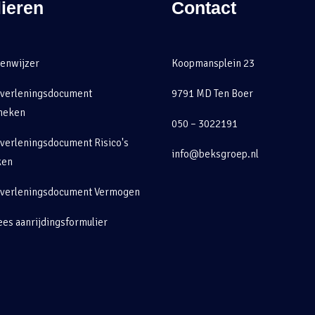
ieren
Contact
enwijzer
Koopmansplein 23
tverleningsdocument
9791 MD Ten Boer
heken
050 – 3022191
verleningsdocument Risico's
info@beksgroep.nl
ken
tverleningsdocument Vermogen
es aanrijdingsformulier