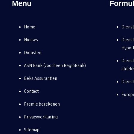
Menu
Formul
Home
Dienst
Nieuws
Diens
Hypot
Diensten
Dienst
ASN Bank (voorheen RegioBank)
afdek
Beks Assurantiën
Diens
Contact
Europe
Premie berekenen
Privacyverklaring
Sitemap