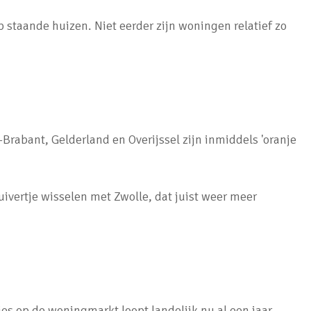
 staande huizen. Niet eerder zijn woningen relatief zo
rabant, Gelderland en Overijssel zijn inmiddels 'oranje
uivertje wisselen met Zwolle, dat juist weer meer
ies op de woningmarkt loopt landelijk nu al een jaar