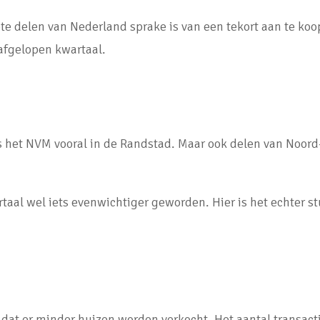
te delen van Nederland sprake is van een tekort aan te koop
 afgelopen kwartaal.
het NVM vooral in de Randstad. Maar ook delen van Noord-B
taal wel iets evenwichtiger geworden. Hier is het echter st
 dat er minder huizen worden verkocht. Het aantal transact