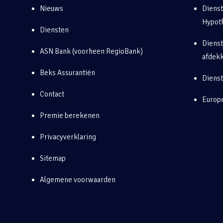
Nieuws
Diens
Hypot
Diensten
Dienst
ASN Bank (voorheen RegioBank)
afdek
Beks Assurantiën
Diens
Contact
Europe
Premie berekenen
Privacyverklaring
Sitemap
Algemene voorwaarden