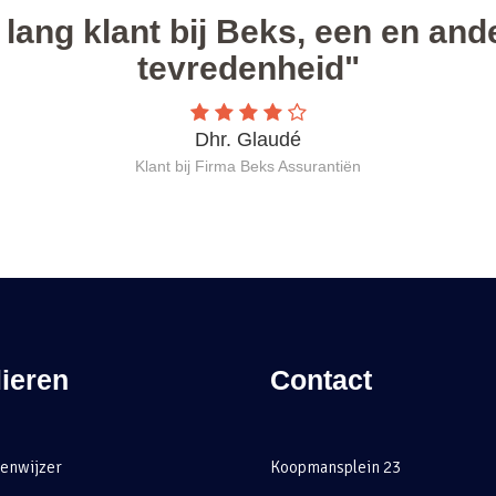
ieren
Contact
enwijzer
Koopmansplein 23