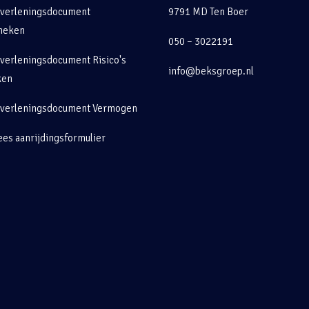
tverleningsdocument
9791 MD Ten Boer
heken
050 – 3022191
verleningsdocument Risico's
info@beksgroep.nl
ken
tverleningsdocument Vermogen
es aanrijdingsformulier